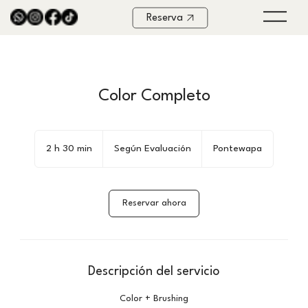
Reserva
Color Completo
Según
Evaluación
2 h 30 min
2
Según Evaluación
Pontewapa
h
3
Reservar ahora
0
m
i
n
Descripción del servicio
Color + Brushing