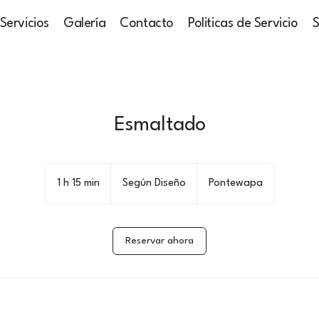
Servicios
Galería
Contacto
Politicas de Servicio
S
Esmaltado
Según
Diseño
1 h 15 min
1
Según Diseño
Pontewapa
1
5
Reservar ahora
m
i
n