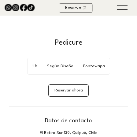
Reserva
Pedicure
Según
Diseño
1 h
1
Según Diseño
Pontewapa
Reservar ahora
Datos de contacto
El Retiro Sur 139, Quilpué, Chile